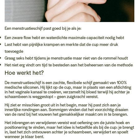
Een menstruatieschijf past goed bij je als je:
Een zware flow hebt en waterdichte maximale capaciteit nodig hebt
Last hebt van pijnlijke krampen en merkte dat de cup meer druk
toevoegde
Graag seks hebt tijdens je menstruatie maar niet van de rommel houdt
Het niet erg vindt om tijd te besteden aan het beheersen van de methode
Hoe werkt het?
De menstruatieschijf is een zachte, flexibele schijf gemaakt van 100%
medische siliconen. Hij lijkt op de cup, maar in plaats van een afdichting
in het vaginale kanaal te creëren, verzamelt hij bloed terwijl hij achter je
schaambeen is weggestopt – geen zuigkracht vereist.
Hij ziet er misschien groot uit in het begin, maar hij past zich aan je
innerlijke rondingen aan. Sommigen vinden dat het voorzichtig draaien
van de rand bij het vouwen het gemakkelijker maakt om in te brengen.
Het inbrengen en verwijderen vereist wat oefening om de juiste hoek en
positionering te vinden, maar het idee is hetzelfde als bij de cup: je brengt
in, laat het zich ontvouwen achter je schaambeen, verwijdert en spoelt
wanneer je klaar bent.