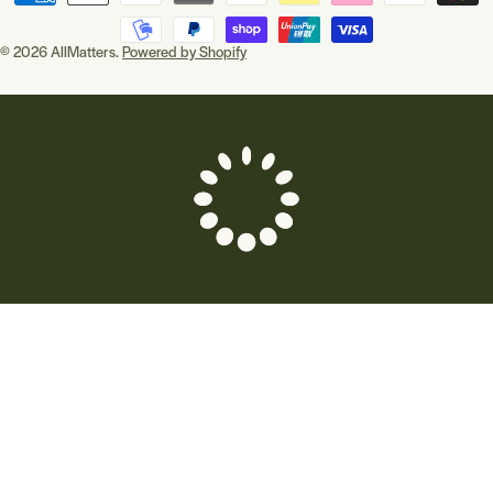
l
d
/
© 2026
AllMatters
.
Powered by Shopify
r
e
g
i
o