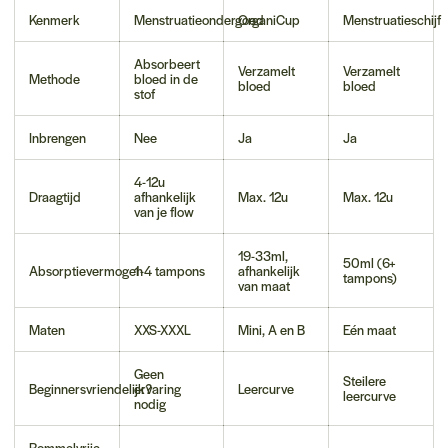
Kenmerk
Menstruatieondergoed
OrganiCup
Menstruatieschijf
Absorbeert
Verzamelt
Verzamelt
Methode
bloed in de
bloed
bloed
stof
Inbrengen
Nee
Ja
Ja
4-12u
Draagtijd
afhankelijk
Max. 12u
Max. 12u
van je flow
19-33ml,
50ml (6+
Absorptievermogen
1-4 tampons
afhankelijk
tampons)
van maat
Maten
XXS-XXXL
Mini, A en B
Eén maat
Geen
Steilere
Beginnersvriendelijk?
ervaring
Leercurve
leercurve
nodig
Rommelvrije