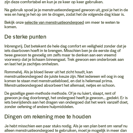
zijn deze comfortabel en kun je ze keer op keer gebruiken.
Na gebruik spoel je je menstruatieondergoed gewoon uit, gooi je het in de
was en hang je het op om te drogen, zodat het de volgende dag klaar is.
Bekijk onze
selectie van menstruatieondergoed
om meer te weten te
komen.
De sterke punten
Inbrengvrij.
Dat betekent de hele dag comfort en veiligheid zonder dat je
iets
daarboven
hoeft in te brengen. Misschien ben je de eerste dag of
twee gewoon te gevoelig om zelfs maar te denken aan een vreemd
voorwerp dat je lichaam binnengaat. Trek gewoon een onderbroek aan
en laat het je zachtjes omhelzen.
Rommelvij.
Als je bloed liever uit het zicht houdt, kan
menstruatieondergoed de juiste keuze zijn. Niet iedereen wil oog in oog
komen te staan met menstruatiebloed, en dat is helemaal prima.
Menstruatieondergoed absorbeert het allemaal, netjes en schoon.
De gezellige geen-methode methode.
Of je nu luiert, slaapt, rent of
gewoon je dag doorbrengt, het ondergoed heeft je gewoon... gedekt. Er is
iets bevrijdends aan het dragen van ondergoed dat het werk vanzelf doet,
zonder oefening of andere hulpmiddelen.
Dingen om rekening mee te houden
Je hebt misschien een paar stuks nodig.
Als je van plan bent om vanaf nu
alleen menstruatieondergoed te gebruiken, moet je mogelijk in meer dan