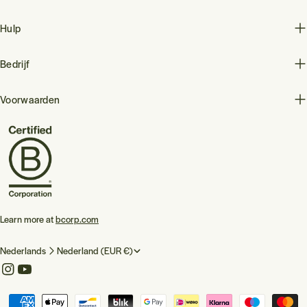
Hulp
Bedrijf
Voorwaarden
Learn more at
bcorp.com
T
L
Nederlands
Nederland (EUR €)
a
a
Instagram
YouTube
a
n
Betaalmethoden