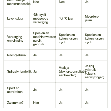
Nee
Nee
Ja
menstruatieseks
48+ cycli
Meerdere
Levensduur
met goede
Tot 10 jaar
jaren
verzorging
Spoelen en
Spoelen en
Spoelen en
Verzorging
machinewassen
koken tussen
koken tussen
en reiniging
na elk
cycli
cycli
gebruik
Nachtgebruik
Ja
Ja
Ja
Ja (bij
Vaak ja
gebruik
Spiraalvriendelijk
Ja
(doktersconsultatie
volgens
aanbevolen)
aanwijzingen)
Sport en
Ja
Ja
Ja
activiteiten
Zwemmen?
Nee
Ja
Ja