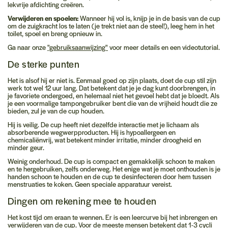
lekvrije afdichting creëren.
Verwijderen en spoelen:
Wanneer hij vol is, knijp je in de basis van de cup
om de zuigkracht los te laten (je trekt niet aan de steel!), leeg hem in het
toilet, spoel en breng opnieuw in.
Ga naar onze
"gebruiksaanwijzing"
voor meer details en een videotutorial.
De sterke punten
Het is alsof hij er niet is.
Eenmaal goed op zijn plaats, doet de cup stil zijn
werk tot wel 12 uur lang. Dat betekent dat je je dag kunt doorbrengen, in
je favoriete ondergoed, en helemaal niet het gevoel hebt dat je bloedt. Als
je een voormalige tampongebruiker bent die van de vrijheid houdt die ze
bieden, zul je van de cup houden.
Hij is veilig.
De cup heeft niet dezelfde interactie met je lichaam als
absorberende wegwerpproducten. Hij is hypoallergeen en
chemicaliënvrij, wat betekent minder irritatie, minder droogheid en
minder geur.
Weinig onderhoud.
De cup is compact en gemakkelijk schoon te maken
en te hergebruiken, zelfs onderweg. Het enige wat je moet onthouden is je
handen schoon te houden en de cup te desinfecteren door hem tussen
menstruaties te koken. Geen speciale apparatuur vereist.
Dingen om rekening mee te houden
Het kost tijd om eraan te wennen.
Er is een leercurve bij het inbrengen en
verwijderen van de cup. Voor de meeste mensen betekent dat 1-3 cycli