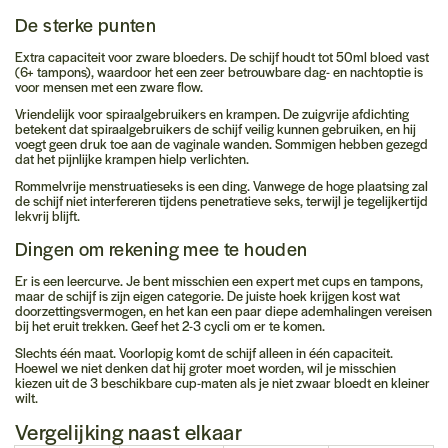
De sterke punten
Extra capaciteit voor zware bloeders.
De schijf houdt tot 50ml bloed vast
(6+ tampons), waardoor het een zeer betrouwbare dag- en nachtoptie is
voor mensen met een zware flow.
Vriendelijk voor spiraalgebruikers en krampen.
De zuigvrije afdichting
betekent dat spiraalgebruikers de schijf veilig kunnen gebruiken, en hij
voegt geen druk toe aan de vaginale wanden. Sommigen hebben gezegd
dat het pijnlijke krampen hielp verlichten.
Rommelvrije menstruatieseks is een ding.
Vanwege de hoge plaatsing zal
de schijf niet interfereren tijdens penetratieve seks, terwijl je tegelijkertijd
lekvrij blijft.
Dingen om rekening mee te houden
Er is een leercurve.
Je bent misschien een expert met cups en tampons,
maar de schijf is zijn eigen categorie. De juiste hoek krijgen kost wat
doorzettingsvermogen, en het kan een paar diepe ademhalingen vereisen
bij het eruit trekken. Geef het 2-3 cycli om er te komen.
Slechts één maat.
Voorlopig komt de schijf alleen in één capaciteit.
Hoewel we niet denken dat hij groter moet worden, wil je misschien
kiezen uit de 3 beschikbare cup-maten als je niet zwaar bloedt en kleiner
wilt.
Vergelijking naast elkaar