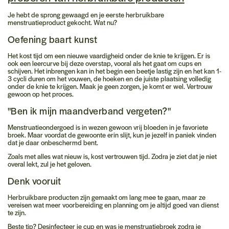
Je hebt de sprong gewaagd en je eerste herbruikbare
menstruatieproduct gekocht. Wat nu?
Oefening baart kunst
Het kost tijd om een nieuwe vaardigheid onder de knie te krijgen. Er is
ook een leercurve bij deze overstap, vooral als het gaat om cups en
schijven. Het inbrengen kan in het begin een beetje lastig zijn en het kan 1-
3 cycli duren om het vouwen, de hoeken en de juiste plaatsing volledig
onder de knie te krijgen. Maak je geen zorgen, je komt er wel. Vertrouw
gewoon op het proces.
"Ben ik mijn maandverband vergeten?"
Menstruatieondergoed is in wezen gewoon vrij bloeden in je favoriete
broek. Maar voordat de gewoonte erin slijt, kun je jezelf in paniek vinden
dat je daar onbeschermd bent.
Zoals met alles wat nieuw is, kost vertrouwen tijd. Zodra je ziet dat je niet
overal lekt, zul je het geloven.
Denk vooruit
Herbruikbare producten zijn gemaakt om lang mee te gaan, maar ze
vereisen wat meer voorbereiding en planning om je altijd goed van dienst
te zijn.
Beste tip? Desinfecteer je cup en was je menstruatiebroek zodra je