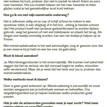
niet meteen bij kunt, probeer dan niet in paniek te raken! Adem en pers
naar beneden. Het zou moeten helpen om het naar beneden te laten
glijden zodat je het gemakkelijker eruit kunt trekken.
Hoe ga ik om met mijn menstruatie onderweg?
Het is volkomen veilig om je cup of schijf schoon te maken in een
openbaar toilet, in een vliegtuig of in het bos - zolang je handen schoon
zijn! Het product hoeft niet opnieuw gedesinfecteerd te worden tijdens
gebruik, veeg het gewoon af met wat toiletpapier en plaats het terug. Als
dingen een beetje rommelig worden, kan een nat doekje je helpen op te
frissen.
Met menstruatiebroeken is het veel eenvoudiger, zorg er gewoon voor dat
je een reserve bij je hebt en een tas voor de gebruikte.
Moet ik bloed aanraken?
Ja. Met inbrengproducten is het onvermijdelijk. We kunnen met zekerheid
zeggen dat het na verloop van tijd normaal begint te voelen, misschien
zelfs versterkend. Maar als je weet dat het niets voor jou is, probeer dan
menstruatiebroeken.
Welke methode moet ik kiezen?
Daar is geen goed antwoord op. Menstruatiezorg is persoonlijk en moet
worden aangepast aan je individuele wensen en behoeften. Ons
vergelijkingsartikel
kan je helpen beslissen welke producten goed
passen.
Heb je niet de antwoorden gevonden waar je naar zocht? Vind meer
nuttige gidsen op onze
FAQ-pagina.