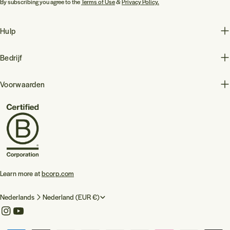
By subscribing you agree to the
Terms of Use
&
Privacy Policy.
Hulp
Bedrijf
Voorwaarden
Learn more at
bcorp.com
T
L
Nederlands
Nederland (EUR €)
a
a
Instagram
YouTube
a
n