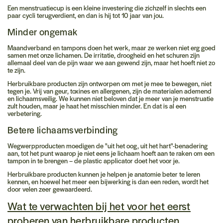
Een menstruatiecup is een kleine investering die zichzelf in slechts een
paar cycli terugverdient, en dan is hij
tot 10 jaar
van jou.
Minder ongemak
Maandverband en tampons doen het werk, maar ze werken niet erg goed
samen met onze lichamen. De irritatie, droogheid en het schuren zijn
allemaal deel van de pijn waar we aan gewend zijn, maar het hoeft niet zo
te zijn.
Herbruikbare producten zijn ontworpen om met je mee te bewegen, niet
tegen je. Vrij van geur, toxines en allergenen, zijn de materialen ademend
en lichaamsveilig. We kunnen niet beloven dat je meer van je menstruatie
zult houden, maar je haat het misschien minder. En dat is al een
verbetering.
Betere lichaamsverbinding
Wegwerpproducten moedigen de "uit het oog, uit het hart"-benadering
aan, tot het punt waarop je niet eens je lichaam hoeft aan te raken om een
tampon in te brengen – de plastic applicator doet het voor je.
Herbruikbare producten kunnen je helpen je anatomie beter te leren
kennen, en hoewel het meer een bijwerking is dan een reden, wordt het
door velen zeer gewaardeerd.
Wat te verwachten bij het voor het eerst
proberen van herbruikbare producten