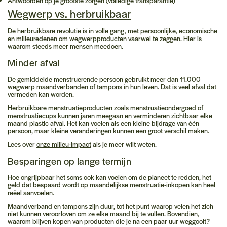
Antwoorden op je grootste zorgen (volledige transparantie)
Wegwerp vs. herbruikbaar
De herbruikbare revolutie is in volle gang, met persoonlijke, economische
en milieuredenen om wegwerpproducten vaarwel te zeggen. Hier is
waarom steeds meer mensen meedoen.
Minder afval
De gemiddelde menstruerende persoon gebruikt meer dan
11.000
wegwerp maandverbanden of tampons
in hun leven. Dat is veel afval dat
vermeden kan worden.
Herbruikbare menstruatieproducten zoals menstruatieondergoed of
menstruatiecups kunnen jaren meegaan en verminderen zichtbaar elke
maand plastic afval. Het kan voelen als een kleine bijdrage van één
persoon, maar kleine veranderingen kunnen een groot verschil maken.
Lees over
onze milieu-impact
als je meer wilt weten.
Besparingen op lange termijn
Hoe ongrijpbaar het soms ook kan voelen om de planeet te redden, het
geld dat bespaard wordt op maandelijkse menstruatie-inkopen kan heel
reëel aanvoelen.
Maandverband en tampons zijn duur, tot het punt waarop velen het zich
niet kunnen veroorloven om ze elke maand bij te vullen. Bovendien,
waarom blijven kopen van producten die je na een paar uur weggooit?