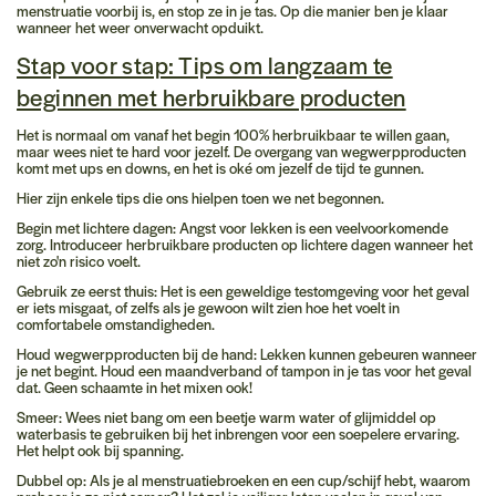
menstruatie voorbij is, en stop ze in je tas. Op die manier ben je klaar
wanneer het weer onverwacht opduikt.
Stap voor stap: Tips om langzaam te
beginnen met herbruikbare producten
Het is normaal om vanaf het begin 100% herbruikbaar te willen gaan,
maar wees niet te hard voor jezelf. De overgang van wegwerpproducten
komt met ups en downs, en het is oké om jezelf de tijd te gunnen.
Hier zijn enkele tips die ons hielpen toen we net begonnen.
Begin met lichtere dagen:
Angst voor lekken is een veelvoorkomende
zorg. Introduceer herbruikbare producten op lichtere dagen wanneer het
niet zo'n risico voelt.
Gebruik ze eerst thuis:
Het is een geweldige testomgeving voor het geval
er iets misgaat, of zelfs als je gewoon wilt zien hoe het voelt in
comfortabele omstandigheden.
Houd wegwerpproducten bij de hand:
Lekken kunnen gebeuren wanneer
je net begint. Houd een maandverband of tampon in je tas voor het geval
dat. Geen schaamte in het mixen ook!
Smeer:
Wees niet bang om een beetje warm water of glijmiddel op
waterbasis te gebruiken bij het inbrengen voor een soepelere ervaring.
Het helpt ook bij spanning.
Dubbel op:
Als je al menstruatiebroeken en een cup/schijf hebt, waarom