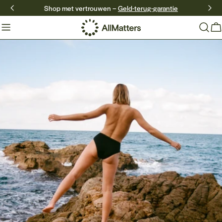
Doorgaan
Shop met vertrouwen –
Geld-terug-garantie
naar
artikel
W